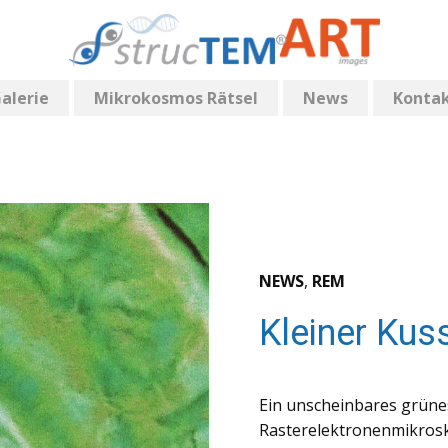
alerie
Mikrokosmos Rätsel
News
Konta
NEWS
,
REM
Kleiner Ku
Ein unscheinbares grüne
Rasterelektronenmikrosk