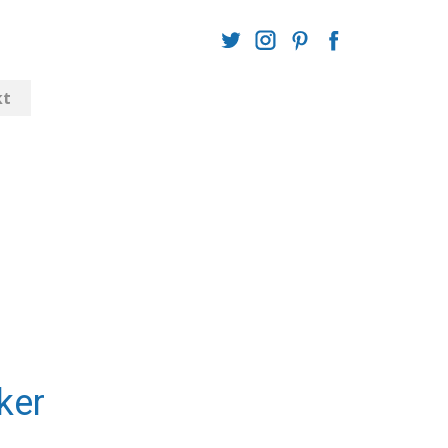
kt
ker